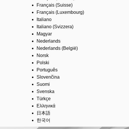
Français (Suisse)
Français (Luxembourg)
Italiano
Italiano (Svizzera)
Magyar
Nederlands
Nederlands (België)
Norsk
Polski
Português
Slovenčina
Suomi
Svenska
Türkçe
Ελληνικά
日本語
한국어