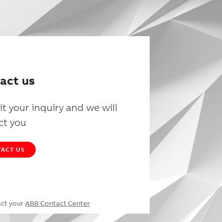
act us
t your inquiry and we will
ct you
ACT US
act your
ABB Contact Center