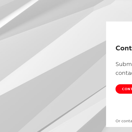
Cont
Submi
conta
CONT
Or cont