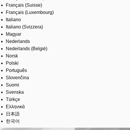
Français (Suisse)
Français (Luxembourg)
Italiano
Italiano (Svizzera)
Magyar
Nederlands
Nederlands (België)
Norsk
Polski
Português
Slovenčina
Suomi
Svenska
Türkçe
Ελληνικά
日本語
한국어