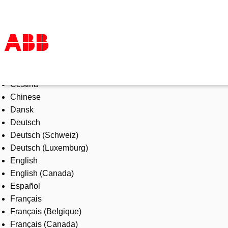
Select Language
Products & Solutions
Čeština
Industries
Chinese
Services
Dansk
About us
Deutsch
Where to buy
Deutsch (Schweiz)
Contact us
Deutsch (Luxemburg)
Careers
English
English (Canada)
Español
Français
Français (Belgique)
Français (Canada)