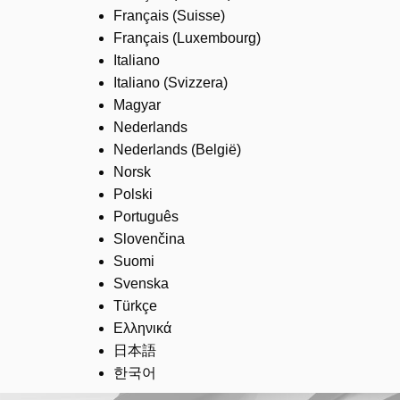
Français (Suisse)
Français (Luxembourg)
Italiano
Italiano (Svizzera)
Magyar
Nederlands
Nederlands (België)
Norsk
Polski
Português
Slovenčina
Suomi
Svenska
Türkçe
Ελληνικά
日本語
한국어