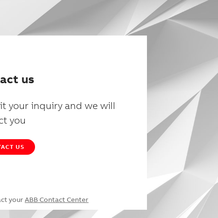
act us
t your inquiry and we will
ct you
ACT US
act your
ABB Contact Center