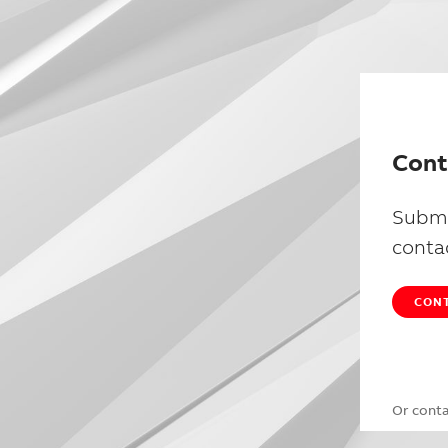
Cont
Submi
conta
CONT
Or cont