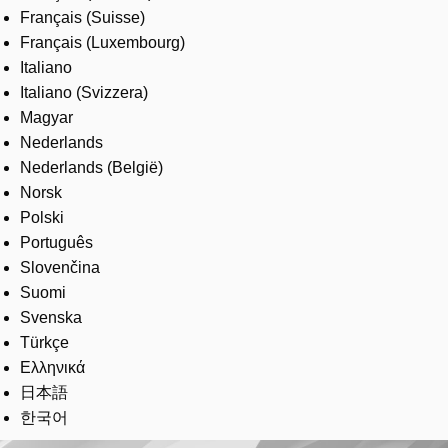
Français (Suisse)
Français (Luxembourg)
Italiano
Italiano (Svizzera)
Magyar
Nederlands
Nederlands (België)
Norsk
Polski
Português
Slovenčina
Suomi
Svenska
Türkçe
Ελληνικά
日本語
한국어