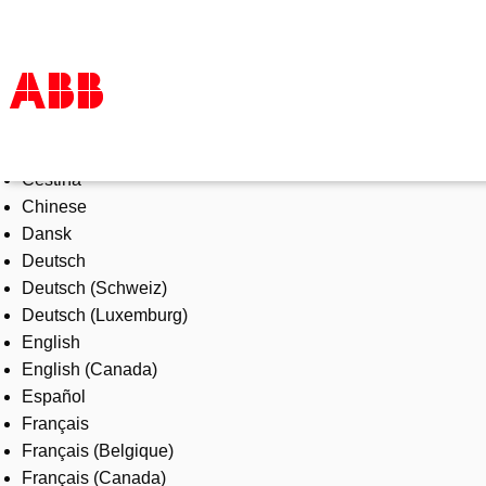
Select Language
Products & Solutions
Čeština
Industries
Chinese
Services
Dansk
About us
Deutsch
Where to buy
Deutsch (Schweiz)
Contact us
Deutsch (Luxemburg)
Careers
English
English (Canada)
Español
Français
Français (Belgique)
Français (Canada)