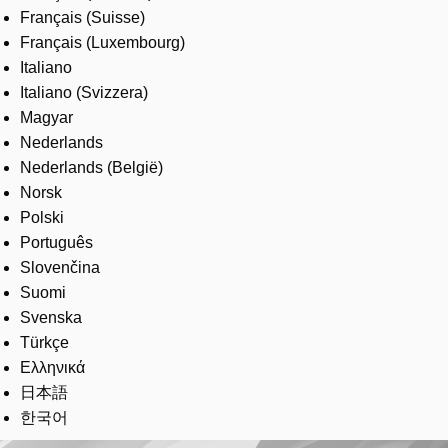
Français (Suisse)
Français (Luxembourg)
Italiano
Italiano (Svizzera)
Magyar
Nederlands
Nederlands (België)
Norsk
Polski
Português
Slovenčina
Suomi
Svenska
Türkçe
Ελληνικά
日本語
한국어