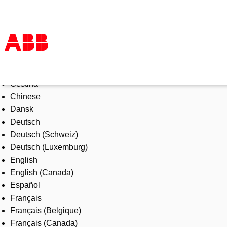
Select Language
Products & Solutions
Čeština
Industries
Chinese
Services
Dansk
About us
Deutsch
Where to buy
Deutsch (Schweiz)
Contact us
Deutsch (Luxemburg)
Careers
English
English (Canada)
Español
Français
Français (Belgique)
Français (Canada)