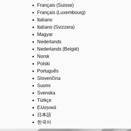
Français (Suisse)
Français (Luxembourg)
Italiano
Italiano (Svizzera)
Magyar
Nederlands
Nederlands (België)
Norsk
Polski
Português
Slovenčina
Suomi
Svenska
Türkçe
Ελληνικά
日本語
한국어