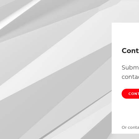
Cont
Submi
conta
CONT
Or cont