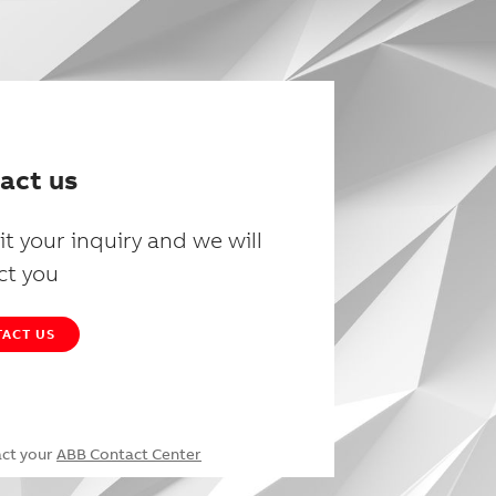
act us
t your inquiry and we will
ct you
ACT US
act your
ABB Contact Center