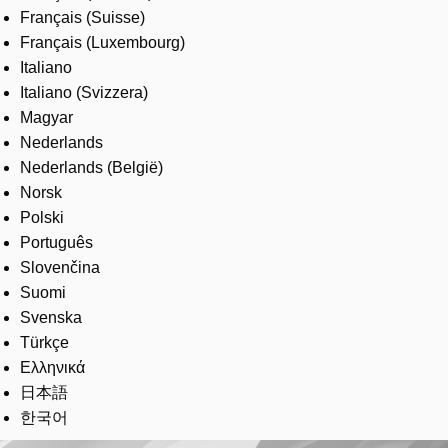
Français (Suisse)
Français (Luxembourg)
Italiano
Italiano (Svizzera)
Magyar
Nederlands
Nederlands (België)
Norsk
Polski
Português
Slovenčina
Suomi
Svenska
Türkçe
Ελληνικά
日本語
한국어