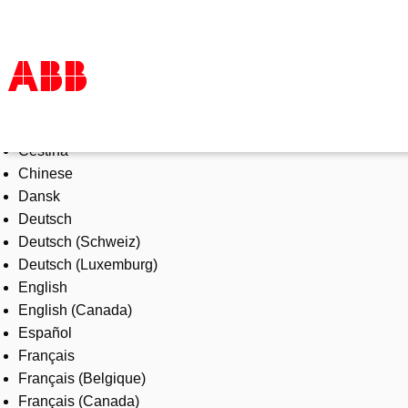
Select Language
Products & Solutions
Čeština
Industries
Chinese
Services
Dansk
About us
Deutsch
Where to buy
Deutsch (Schweiz)
Contact us
Deutsch (Luxemburg)
Careers
English
English (Canada)
Español
Français
Français (Belgique)
Français (Canada)