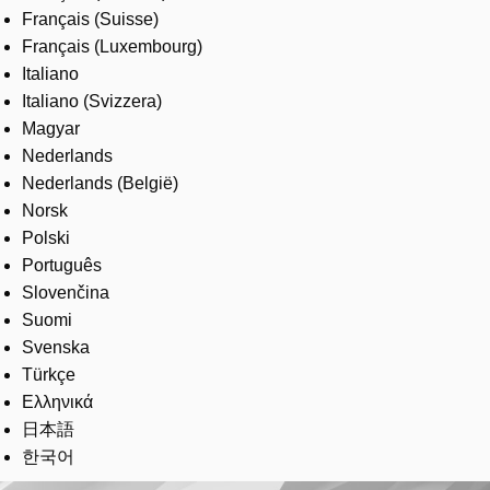
Français (Suisse)
Français (Luxembourg)
Italiano
Italiano (Svizzera)
Magyar
Nederlands
Nederlands (België)
Norsk
Polski
Português
Slovenčina
Suomi
Svenska
Türkçe
Ελληνικά
日本語
한국어