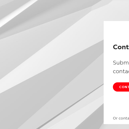
Cont
Submi
conta
CONT
Or cont