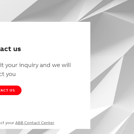
act us
t your inquiry and we will
ct you
ACT US
act your
ABB Contact Center