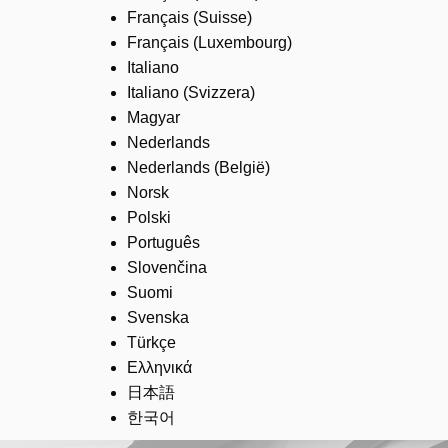
Français (Suisse)
Français (Luxembourg)
Italiano
Italiano (Svizzera)
Magyar
Nederlands
Nederlands (België)
Norsk
Polski
Português
Slovenčina
Suomi
Svenska
Türkçe
Ελληνικά
日本語
한국어