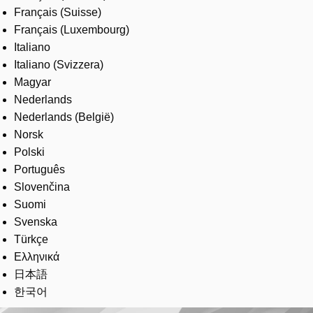
Français (Suisse)
Français (Luxembourg)
Italiano
Italiano (Svizzera)
Magyar
Nederlands
Nederlands (België)
Norsk
Polski
Português
Slovenčina
Suomi
Svenska
Türkçe
Ελληνικά
日本語
한국어