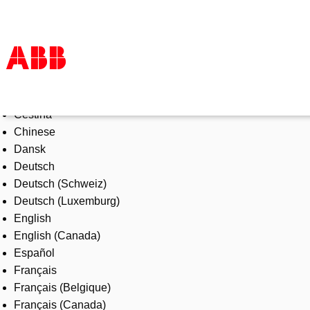
Select Language
Products & Solutions
Čeština
Industries
Chinese
Services
Dansk
About us
Deutsch
Where to buy
Deutsch (Schweiz)
Contact us
Deutsch (Luxemburg)
Careers
English
English (Canada)
Español
Français
Français (Belgique)
Français (Canada)