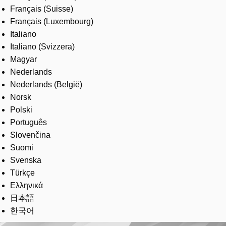
Français (Suisse)
Français (Luxembourg)
Italiano
Italiano (Svizzera)
Magyar
Nederlands
Nederlands (België)
Norsk
Polski
Português
Slovenčina
Suomi
Svenska
Türkçe
Ελληνικά
日本語
한국어