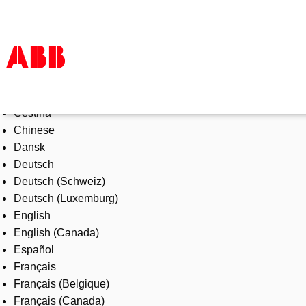
Select Language
Products & Solutions
Čeština
Industries
Chinese
Services
Dansk
About us
Deutsch
Where to buy
Deutsch (Schweiz)
Contact us
Deutsch (Luxemburg)
Careers
English
English (Canada)
Español
Français
Français (Belgique)
Français (Canada)