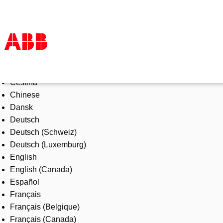
Select Language
Products & Solutions
Čeština
Industries
Chinese
Services
Dansk
About us
Deutsch
Where to buy
Deutsch (Schweiz)
Contact us
Deutsch (Luxemburg)
Careers
English
English (Canada)
Español
Français
Français (Belgique)
Français (Canada)