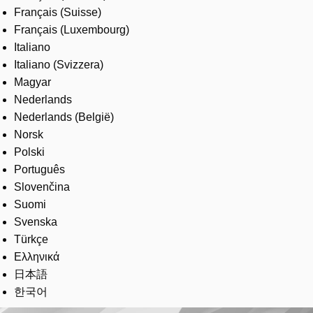
Français (Suisse)
Français (Luxembourg)
Italiano
Italiano (Svizzera)
Magyar
Nederlands
Nederlands (België)
Norsk
Polski
Português
Slovenčina
Suomi
Svenska
Türkçe
Ελληνικά
日本語
한국어