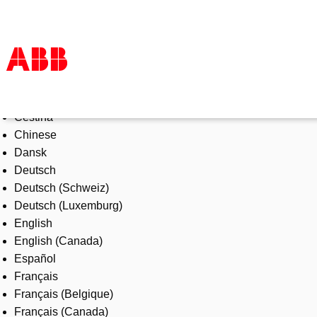
Select Language
Products & Solutions
Čeština
Industries
Chinese
Services
Dansk
About us
Deutsch
Where to buy
Deutsch (Schweiz)
Contact us
Deutsch (Luxemburg)
Careers
English
English (Canada)
Español
Français
Français (Belgique)
Français (Canada)