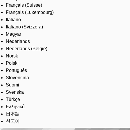
Français (Suisse)
Français (Luxembourg)
Italiano
Italiano (Svizzera)
Magyar
Nederlands
Nederlands (België)
Norsk
Polski
Português
Slovenčina
Suomi
Svenska
Türkçe
Ελληνικά
日本語
한국어