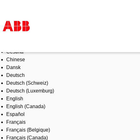
Select Language
Products & Solutions
Čeština
Industries
Chinese
Services
Dansk
About us
Deutsch
Where to buy
Deutsch (Schweiz)
Contact us
Deutsch (Luxemburg)
Careers
English
English (Canada)
Español
Français
Français (Belgique)
Français (Canada)