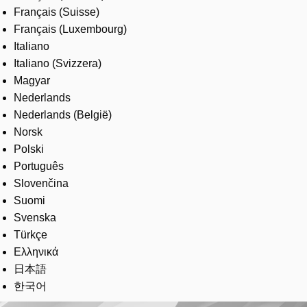
Français (Suisse)
Français (Luxembourg)
Italiano
Italiano (Svizzera)
Magyar
Nederlands
Nederlands (België)
Norsk
Polski
Português
Slovenčina
Suomi
Svenska
Türkçe
Ελληνικά
日本語
한국어