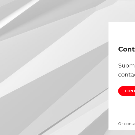
Cont
Submi
conta
CONT
Or cont