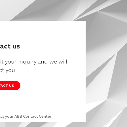
act us
t your inquiry and we will
ct you
ACT US
act your
ABB Contact Center