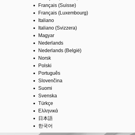
Français (Suisse)
Français (Luxembourg)
Italiano
Italiano (Svizzera)
Magyar
Nederlands
Nederlands (België)
Norsk
Polski
Português
Slovenčina
Suomi
Svenska
Türkçe
Ελληνικά
日本語
한국어