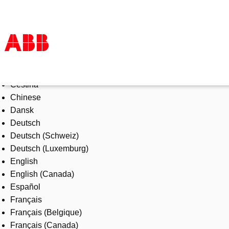
Select Language
Products & Solutions
Čeština
Industries
Chinese
Services
Dansk
About us
Deutsch
Where to buy
Deutsch (Schweiz)
Contact us
Deutsch (Luxemburg)
Careers
English
English (Canada)
Español
Français
Français (Belgique)
Français (Canada)