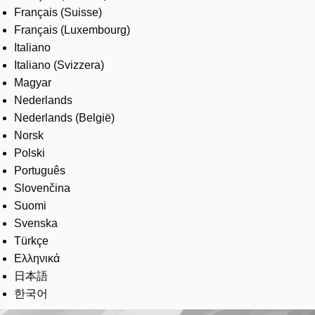
Français (Suisse)
Français (Luxembourg)
Italiano
Italiano (Svizzera)
Magyar
Nederlands
Nederlands (België)
Norsk
Polski
Português
Slovenčina
Suomi
Svenska
Türkçe
Ελληνικά
日本語
한국어