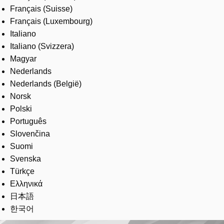
Français (Suisse)
Français (Luxembourg)
Italiano
Italiano (Svizzera)
Magyar
Nederlands
Nederlands (België)
Norsk
Polski
Português
Slovenčina
Suomi
Svenska
Türkçe
Ελληνικά
日本語
한국어