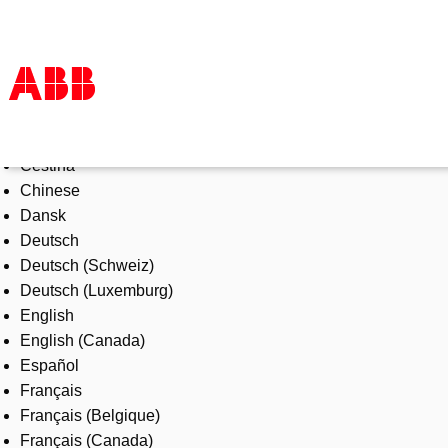
Select Language
Products & Solutions
Čeština
Industries
Chinese
Services
Dansk
About us
Deutsch
Where to buy
Deutsch (Schweiz)
Contact us
Deutsch (Luxemburg)
Careers
English
English (Canada)
Español
Français
Français (Belgique)
Français (Canada)