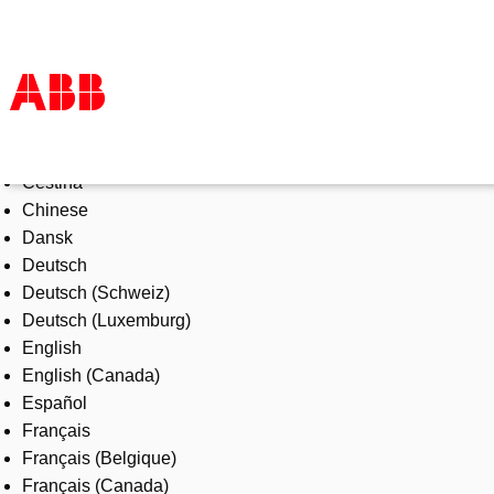
Select Language
Products & Solutions
Čeština
Industries
Chinese
Services
Dansk
About us
Deutsch
Where to buy
Deutsch (Schweiz)
Contact us
Deutsch (Luxemburg)
Careers
English
English (Canada)
Español
Français
Français (Belgique)
Français (Canada)