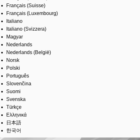
Français (Suisse)
Français (Luxembourg)
Italiano
Italiano (Svizzera)
Magyar
Nederlands
Nederlands (België)
Norsk
Polski
Português
Slovenčina
Suomi
Svenska
Türkçe
Ελληνικά
日本語
한국어