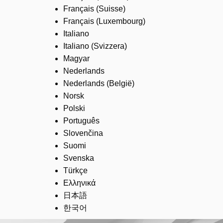
Français (Suisse)
Français (Luxembourg)
Italiano
Italiano (Svizzera)
Magyar
Nederlands
Nederlands (België)
Norsk
Polski
Português
Slovenčina
Suomi
Svenska
Türkçe
Ελληνικά
日本語
한국어