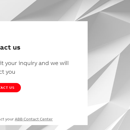
act us
t your inquiry and we will
ct you
ACT US
act your
ABB Contact Center