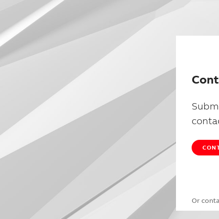
Cont
Submi
conta
CONT
Or cont