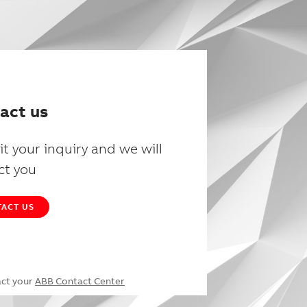
act us
t your inquiry and we will
ct you
ACT US
act your
ABB Contact Center