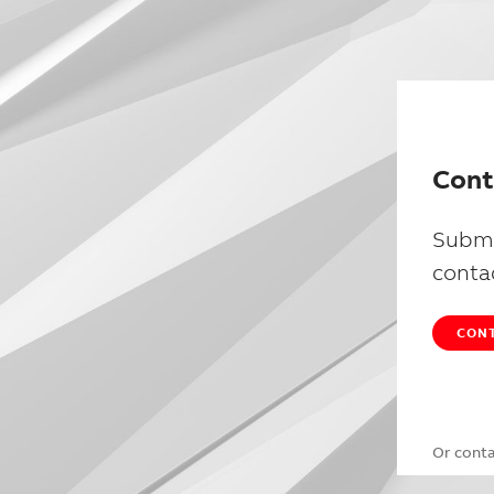
Cont
Submi
conta
CONT
Or cont