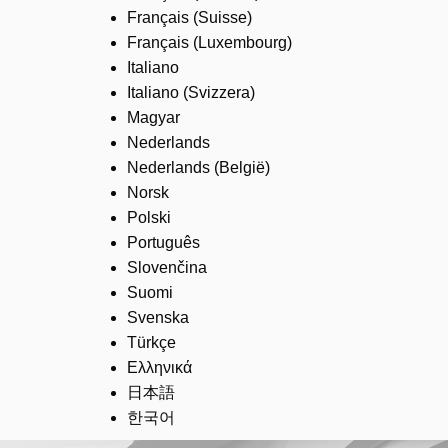
Français (Suisse)
Français (Luxembourg)
Italiano
Italiano (Svizzera)
Magyar
Nederlands
Nederlands (België)
Norsk
Polski
Português
Slovenčina
Suomi
Svenska
Türkçe
Ελληνικά
日本語
한국어