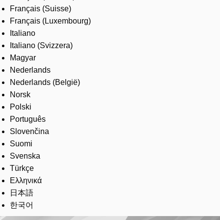
Français (Suisse)
Français (Luxembourg)
Italiano
Italiano (Svizzera)
Magyar
Nederlands
Nederlands (België)
Norsk
Polski
Português
Slovenčina
Suomi
Svenska
Türkçe
Ελληνικά
日本語
한국어