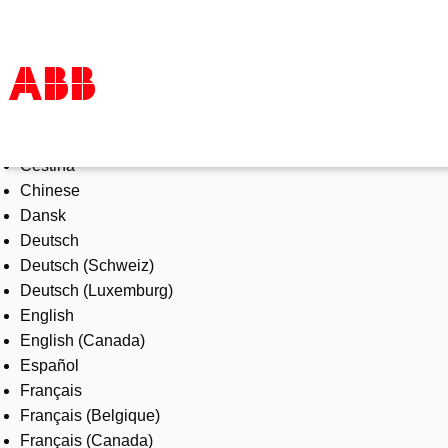
Select Language
Products & Solutions
Čeština
Industries
Chinese
Services
Dansk
About us
Deutsch
Where to buy
Deutsch (Schweiz)
Contact us
Deutsch (Luxemburg)
Careers
English
English (Canada)
Español
Français
Français (Belgique)
Français (Canada)