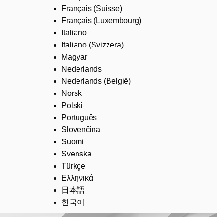
Français (Suisse)
Français (Luxembourg)
Italiano
Italiano (Svizzera)
Magyar
Nederlands
Nederlands (België)
Norsk
Polski
Português
Slovenčina
Suomi
Svenska
Türkçe
Ελληνικά
日本語
한국어