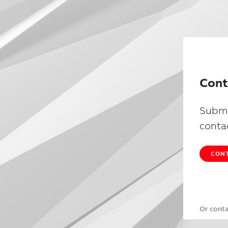
Cont
Submi
conta
CONT
Or cont