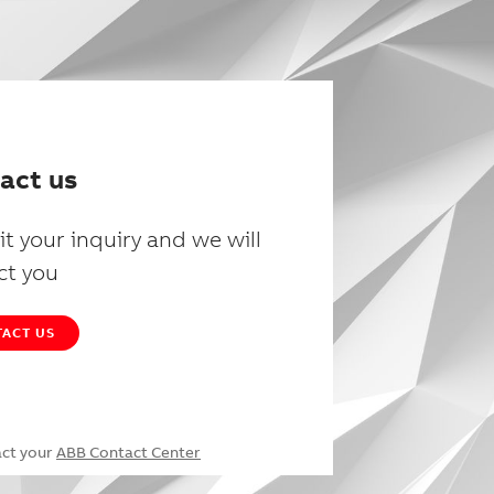
act us
t your inquiry and we will
ct you
ACT US
act your
ABB Contact Center