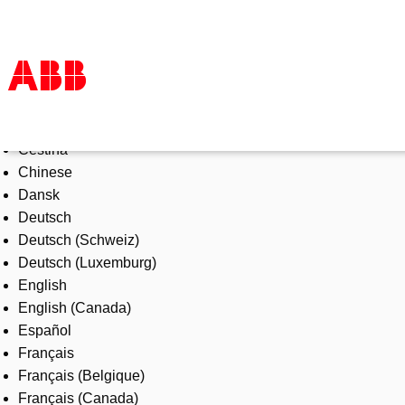
Select Language
Products & Solutions
Čeština
Industries
Chinese
Services
Dansk
About us
Deutsch
Where to buy
Deutsch (Schweiz)
Contact us
Deutsch (Luxemburg)
Careers
English
English (Canada)
Español
Français
Français (Belgique)
Français (Canada)