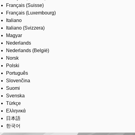
Français (Suisse)
Français (Luxembourg)
Italiano
Italiano (Svizzera)
Magyar
Nederlands
Nederlands (België)
Norsk
Polski
Português
Slovenčina
Suomi
Svenska
Türkçe
Ελληνικά
日本語
한국어