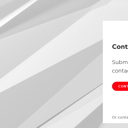
Cont
Submi
conta
CONT
Or cont