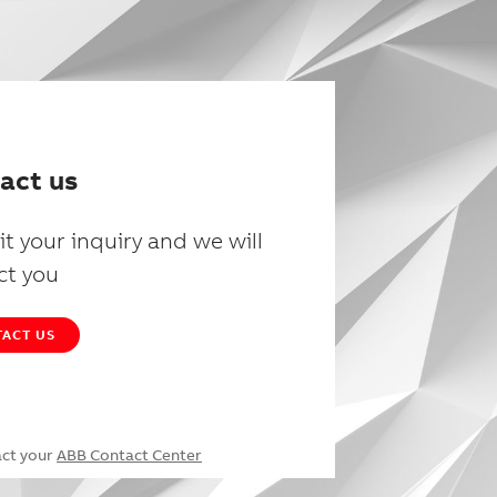
act us
t your inquiry and we will
ct you
ACT US
act your
ABB Contact Center