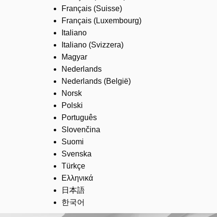
Français (Suisse)
Français (Luxembourg)
Italiano
Italiano (Svizzera)
Magyar
Nederlands
Nederlands (België)
Norsk
Polski
Português
Slovenčina
Suomi
Svenska
Türkçe
Ελληνικά
日本語
한국어