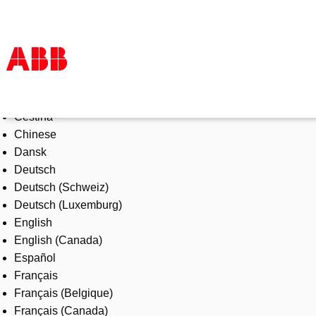
Select Language
Products & Solutions
Čeština
Industries
Chinese
Services
Dansk
About us
Deutsch
Where to buy
Deutsch (Schweiz)
Contact us
Deutsch (Luxemburg)
Careers
English
English (Canada)
Español
Français
Français (Belgique)
Français (Canada)