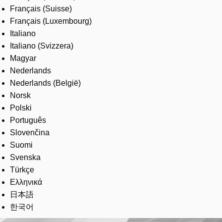
Français (Suisse)
Français (Luxembourg)
Italiano
Italiano (Svizzera)
Magyar
Nederlands
Nederlands (België)
Norsk
Polski
Português
Slovenčina
Suomi
Svenska
Türkçe
Ελληνικά
日本語
한국어