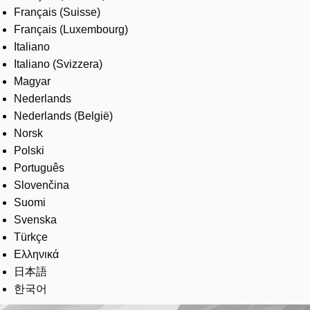
Français (Suisse)
Français (Luxembourg)
Italiano
Italiano (Svizzera)
Magyar
Nederlands
Nederlands (België)
Norsk
Polski
Português
Slovenčina
Suomi
Svenska
Türkçe
Ελληνικά
日本語
한국어