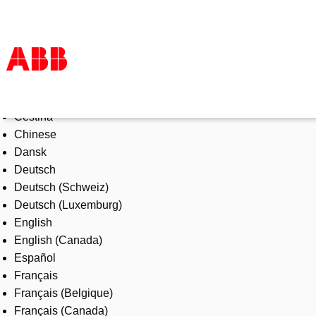
Select Language
Products & Solutions
Čeština
Industries
Chinese
Services
Dansk
About us
Deutsch
Where to buy
Deutsch (Schweiz)
Contact us
Deutsch (Luxemburg)
Careers
English
English (Canada)
Español
Français
Français (Belgique)
Français (Canada)