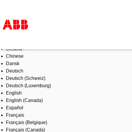
Select Language
Products & Solutions
Čeština
Industries
Chinese
Services
Dansk
About us
Deutsch
Where to buy
Deutsch (Schweiz)
Contact us
Deutsch (Luxemburg)
Careers
English
English (Canada)
Español
Français
Français (Belgique)
Français (Canada)