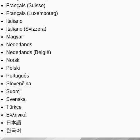
Français (Suisse)
Français (Luxembourg)
Italiano
Italiano (Svizzera)
Magyar
Nederlands
Nederlands (België)
Norsk
Polski
Português
Slovenčina
Suomi
Svenska
Türkçe
Ελληνικά
日本語
한국어