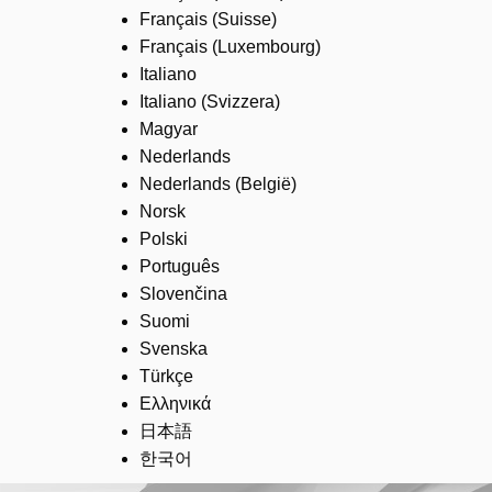
Français (Suisse)
Français (Luxembourg)
Italiano
Italiano (Svizzera)
Magyar
Nederlands
Nederlands (België)
Norsk
Polski
Português
Slovenčina
Suomi
Svenska
Türkçe
Ελληνικά
日本語
한국어