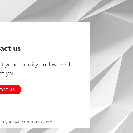
act us
t your inquiry and we will
ct you
ACT US
act your
ABB Contact Center