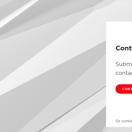
Cont
Submi
conta
CONT
Or cont