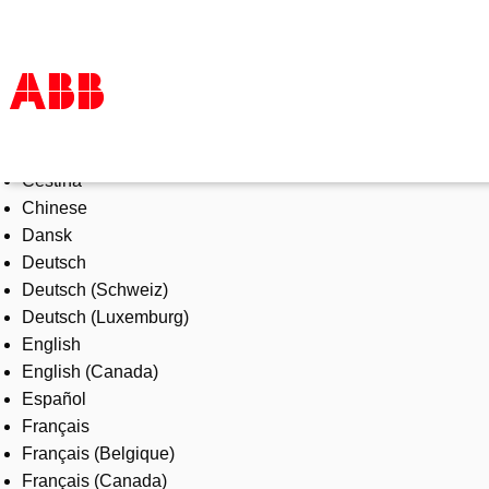
Select Language
Products & Solutions
Čeština
Industries
Chinese
Services
Dansk
About us
Deutsch
Where to buy
Deutsch (Schweiz)
Contact us
Deutsch (Luxemburg)
Careers
English
English (Canada)
Español
Français
Français (Belgique)
Français (Canada)