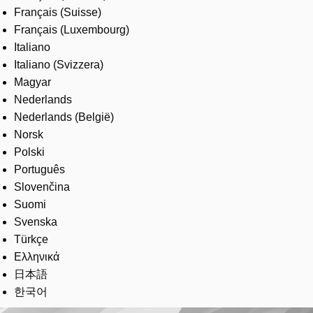
Français (Suisse)
Français (Luxembourg)
Italiano
Italiano (Svizzera)
Magyar
Nederlands
Nederlands (België)
Norsk
Polski
Português
Slovenčina
Suomi
Svenska
Türkçe
Ελληνικά
日本語
한국어