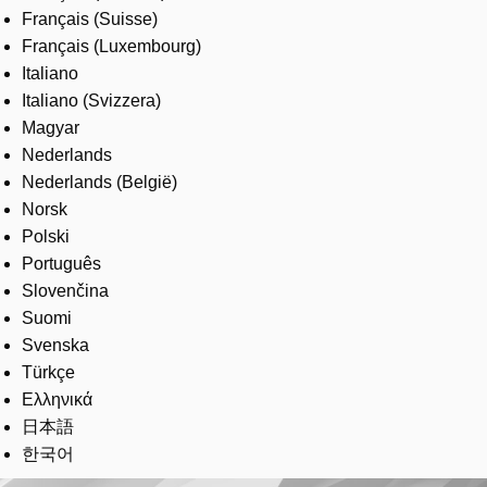
Français (Suisse)
Français (Luxembourg)
Italiano
Italiano (Svizzera)
Magyar
Nederlands
Nederlands (België)
Norsk
Polski
Português
Slovenčina
Suomi
Svenska
Türkçe
Ελληνικά
日本語
한국어