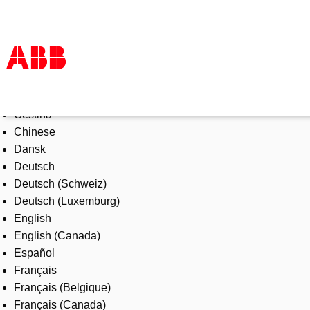
Select Language
Products & Solutions
Čeština
Industries
Chinese
Services
Dansk
About us
Deutsch
Where to buy
Deutsch (Schweiz)
Contact us
Deutsch (Luxemburg)
Careers
English
English (Canada)
Español
Français
Français (Belgique)
Français (Canada)