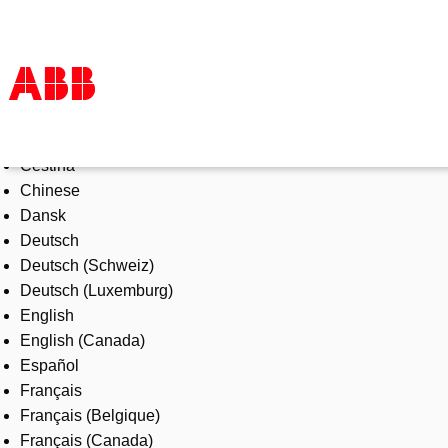
Select Language
Products & Solutions
Čeština
Industries
Chinese
Services
Dansk
About us
Deutsch
Where to buy
Deutsch (Schweiz)
Contact us
Deutsch (Luxemburg)
Careers
English
English (Canada)
Español
Français
Français (Belgique)
Français (Canada)