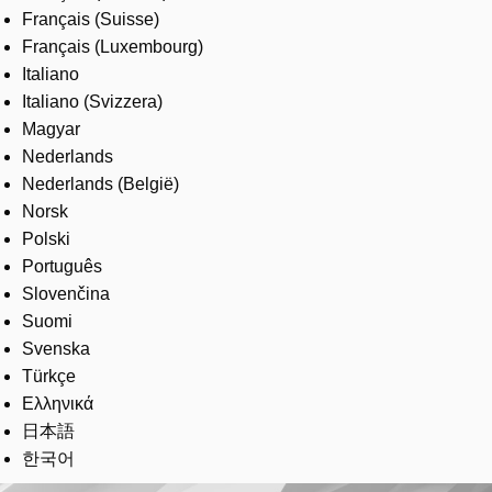
Français (Suisse)
Français (Luxembourg)
Italiano
Italiano (Svizzera)
Magyar
Nederlands
Nederlands (België)
Norsk
Polski
Português
Slovenčina
Suomi
Svenska
Türkçe
Ελληνικά
日本語
한국어