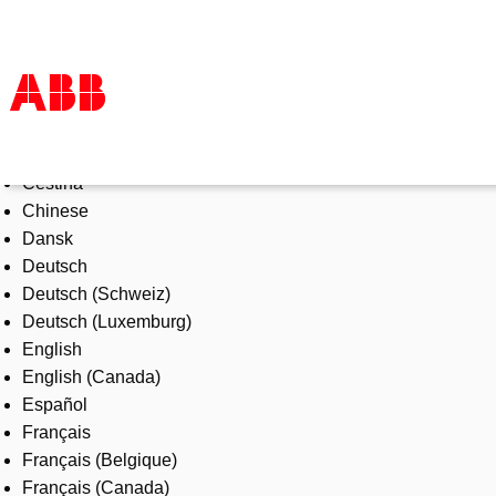
Select Language
Products & Solutions
Čeština
Industries
Chinese
Services
Dansk
About us
Deutsch
Where to buy
Deutsch (Schweiz)
Contact us
Deutsch (Luxemburg)
Careers
English
English (Canada)
Español
Français
Français (Belgique)
Français (Canada)