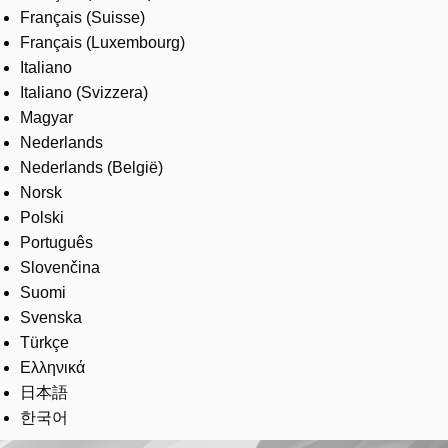
Français (Suisse)
Français (Luxembourg)
Italiano
Italiano (Svizzera)
Magyar
Nederlands
Nederlands (België)
Norsk
Polski
Português
Slovenčina
Suomi
Svenska
Türkçe
Ελληνικά
日本語
한국어