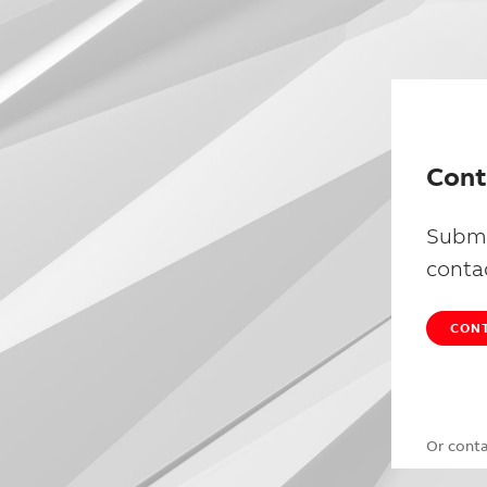
Cont
Submi
conta
CONT
Or cont