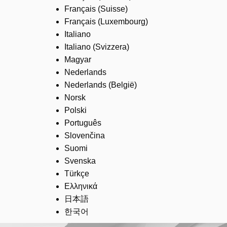
Français (Suisse)
Français (Luxembourg)
Italiano
Italiano (Svizzera)
Magyar
Nederlands
Nederlands (België)
Norsk
Polski
Português
Slovenčina
Suomi
Svenska
Türkçe
Ελληνικά
日本語
한국어