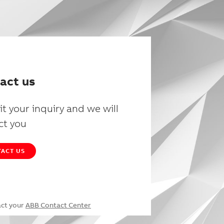
act us
t your inquiry and we will
ct you
ACT US
act your
ABB Contact Center