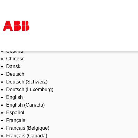
Select Language
Products & Solutions
Čeština
Industries
Chinese
Services
Dansk
About us
Deutsch
Where to buy
Deutsch (Schweiz)
Contact us
Deutsch (Luxemburg)
Careers
English
English (Canada)
Español
Français
Français (Belgique)
Français (Canada)