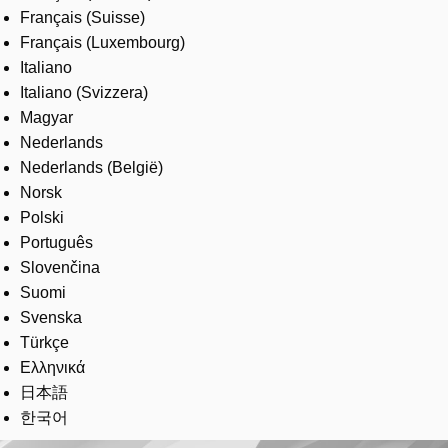
Français (Suisse)
Français (Luxembourg)
Italiano
Italiano (Svizzera)
Magyar
Nederlands
Nederlands (België)
Norsk
Polski
Português
Slovenčina
Suomi
Svenska
Türkçe
Ελληνικά
日本語
한국어