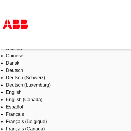
Select Language
Products & Solutions
Čeština
Industries
Chinese
Services
Dansk
About us
Deutsch
Where to buy
Deutsch (Schweiz)
Contact us
Deutsch (Luxemburg)
Careers
English
English (Canada)
Español
Français
Français (Belgique)
Français (Canada)