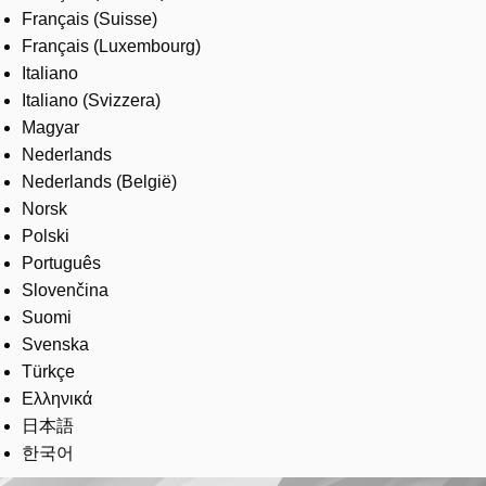
Français (Suisse)
Français (Luxembourg)
Italiano
Italiano (Svizzera)
Magyar
Nederlands
Nederlands (België)
Norsk
Polski
Português
Slovenčina
Suomi
Svenska
Türkçe
Ελληνικά
日本語
한국어