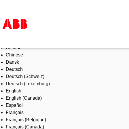
Select Language
Products & Solutions
Čeština
Industries
Chinese
Services
Dansk
About us
Deutsch
Where to buy
Deutsch (Schweiz)
Contact us
Deutsch (Luxemburg)
Careers
English
English (Canada)
Español
Français
Français (Belgique)
Français (Canada)