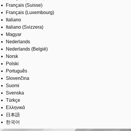
Français (Suisse)
Français (Luxembourg)
Italiano
Italiano (Svizzera)
Magyar
Nederlands
Nederlands (België)
Norsk
Polski
Português
Slovenčina
Suomi
Svenska
Türkçe
Ελληνικά
日本語
한국어