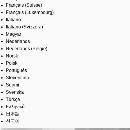
Français (Suisse)
Français (Luxembourg)
Italiano
Italiano (Svizzera)
Magyar
Nederlands
Nederlands (België)
Norsk
Polski
Português
Slovenčina
Suomi
Svenska
Türkçe
Ελληνικά
日本語
한국어