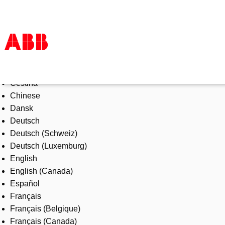
Select Language
Products & Solutions
Čeština
Industries
Chinese
Services
Dansk
About us
Deutsch
Where to buy
Deutsch (Schweiz)
Contact us
Deutsch (Luxemburg)
Careers
English
English (Canada)
Español
Français
Français (Belgique)
Français (Canada)