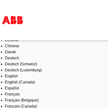
Select Language
Products & Solutions
Čeština
Industries
Chinese
Services
Dansk
About us
Deutsch
Where to buy
Deutsch (Schweiz)
Contact us
Deutsch (Luxemburg)
Careers
English
English (Canada)
Español
Français
Français (Belgique)
Français (Canada)