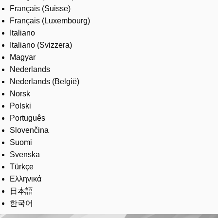
Français (Suisse)
Français (Luxembourg)
Italiano
Italiano (Svizzera)
Magyar
Nederlands
Nederlands (België)
Norsk
Polski
Português
Slovenčina
Suomi
Svenska
Türkçe
Ελληνικά
日本語
한국어