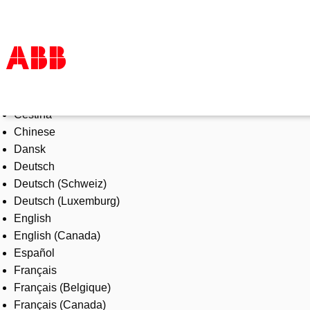
Select Language
Products & Solutions
Čeština
Industries
Chinese
Services
Dansk
About us
Deutsch
Where to buy
Deutsch (Schweiz)
Contact us
Deutsch (Luxemburg)
Careers
English
English (Canada)
Español
Français
Français (Belgique)
Français (Canada)