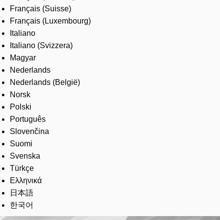
Français (Suisse)
Français (Luxembourg)
Italiano
Italiano (Svizzera)
Magyar
Nederlands
Nederlands (België)
Norsk
Polski
Português
Slovenčina
Suomi
Svenska
Türkçe
Ελληνικά
日本語
한국어