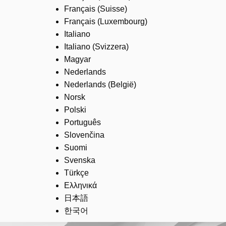
Français (Suisse)
Français (Luxembourg)
Italiano
Italiano (Svizzera)
Magyar
Nederlands
Nederlands (België)
Norsk
Polski
Português
Slovenčina
Suomi
Svenska
Türkçe
Ελληνικά
日本語
한국어