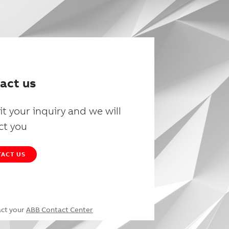
act us
t your inquiry and we will
ct you
ACT US
act your
ABB Contact Center