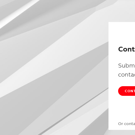
Cont
Submi
conta
CONT
Or cont