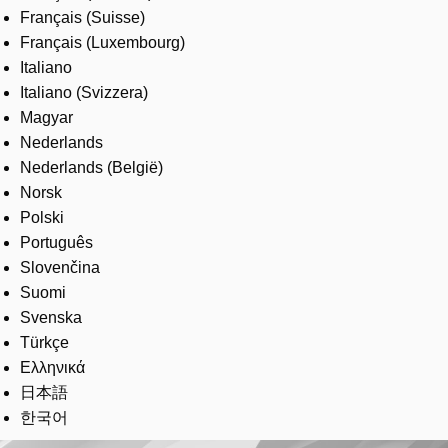
Français (Suisse)
Français (Luxembourg)
Italiano
Italiano (Svizzera)
Magyar
Nederlands
Nederlands (België)
Norsk
Polski
Português
Slovenčina
Suomi
Svenska
Türkçe
Ελληνικά
日本語
한국어