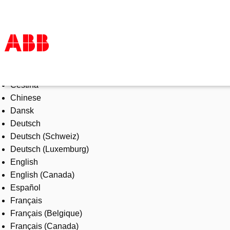
Select Language
Products & Solutions
Čeština
Industries
Chinese
Services
Dansk
About us
Deutsch
Where to buy
Deutsch (Schweiz)
Contact us
Deutsch (Luxemburg)
Careers
English
English (Canada)
Español
Français
Français (Belgique)
Français (Canada)