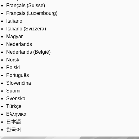
Français (Suisse)
Français (Luxembourg)
Italiano
Italiano (Svizzera)
Magyar
Nederlands
Nederlands (België)
Norsk
Polski
Português
Slovenčina
Suomi
Svenska
Türkçe
Ελληνικά
日本語
한국어