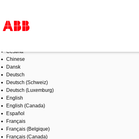
Select Language
Products & Solutions
Čeština
Industries
Chinese
Services
Dansk
About us
Deutsch
Where to buy
Deutsch (Schweiz)
Contact us
Deutsch (Luxemburg)
Careers
English
English (Canada)
Español
Français
Français (Belgique)
Français (Canada)