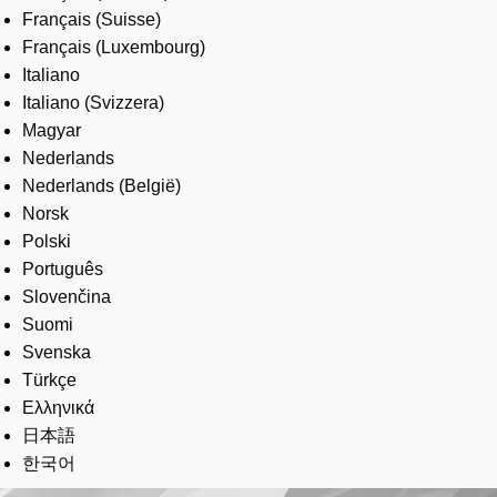
Français (Suisse)
Français (Luxembourg)
Italiano
Italiano (Svizzera)
Magyar
Nederlands
Nederlands (België)
Norsk
Polski
Português
Slovenčina
Suomi
Svenska
Türkçe
Ελληνικά
日本語
한국어