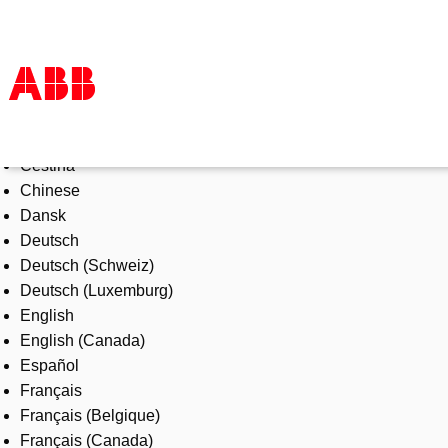
Select Language
Products & Solutions
Čeština
Industries
Chinese
Services
Dansk
About us
Deutsch
Where to buy
Deutsch (Schweiz)
Contact us
Deutsch (Luxemburg)
Careers
English
English (Canada)
Español
Français
Français (Belgique)
Français (Canada)