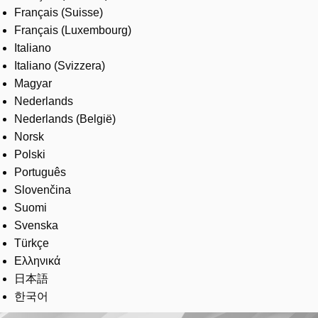
Français (Suisse)
Français (Luxembourg)
Italiano
Italiano (Svizzera)
Magyar
Nederlands
Nederlands (België)
Norsk
Polski
Português
Slovenčina
Suomi
Svenska
Türkçe
Ελληνικά
日本語
한국어