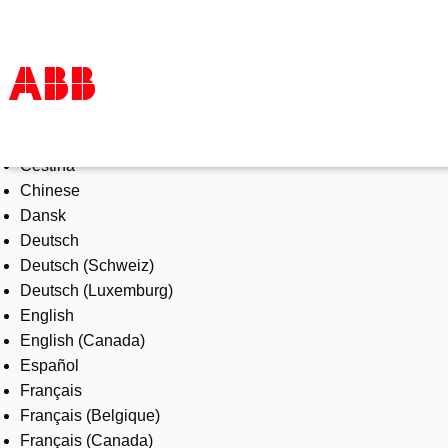
Select Language
Products & Solutions
Čeština
Industries
Chinese
Services
Dansk
About us
Deutsch
Where to buy
Deutsch (Schweiz)
Contact us
Deutsch (Luxemburg)
Careers
English
English (Canada)
Español
Français
Français (Belgique)
Français (Canada)