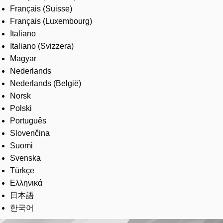
Français (Suisse)
Français (Luxembourg)
Italiano
Italiano (Svizzera)
Magyar
Nederlands
Nederlands (België)
Norsk
Polski
Português
Slovenčina
Suomi
Svenska
Türkçe
Ελληνικά
日本語
한국어