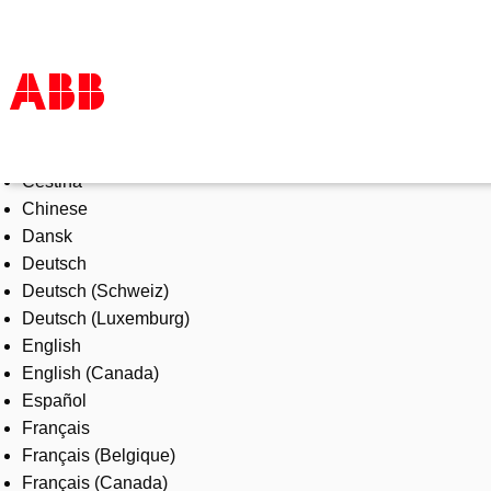
Select Language
Products & Solutions
Čeština
Industries
Chinese
Services
Dansk
About us
Deutsch
Where to buy
Deutsch (Schweiz)
Contact us
Deutsch (Luxemburg)
Careers
English
English (Canada)
Español
Français
Français (Belgique)
Français (Canada)