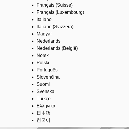
Français (Suisse)
Français (Luxembourg)
Italiano
Italiano (Svizzera)
Magyar
Nederlands
Nederlands (België)
Norsk
Polski
Português
Slovenčina
Suomi
Svenska
Türkçe
Ελληνικά
日本語
한국어