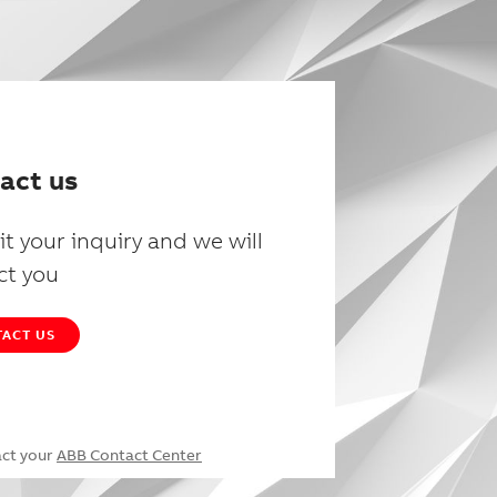
act us
t your inquiry and we will
ct you
ACT US
act your
ABB Contact Center