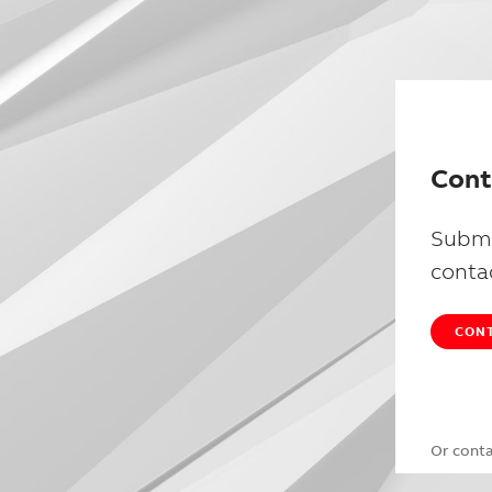
Cont
Submi
conta
CONT
Or cont