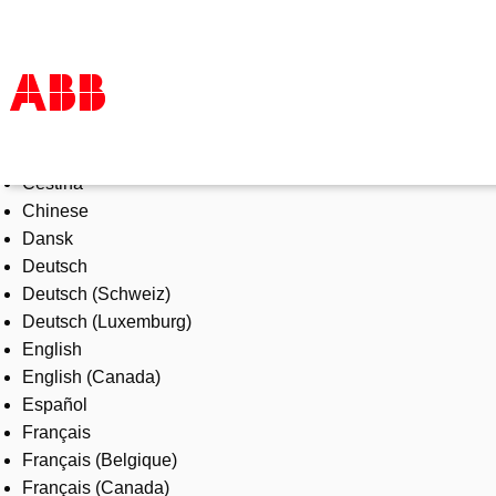
Select Language
Products & Solutions
Čeština
Industries
Chinese
Services
Dansk
About us
Deutsch
Where to buy
Deutsch (Schweiz)
Contact us
Deutsch (Luxemburg)
Careers
English
English (Canada)
Español
Français
Français (Belgique)
Français (Canada)