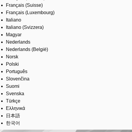
Français (Suisse)
Français (Luxembourg)
Italiano
Italiano (Svizzera)
Magyar
Nederlands
Nederlands (België)
Norsk
Polski
Português
Slovenčina
Suomi
Svenska
Türkçe
Ελληνικά
日本語
한국어