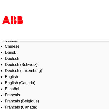
Select Language
Products & Solutions
Čeština
Industries
Chinese
Services
Dansk
About us
Deutsch
Where to buy
Deutsch (Schweiz)
Contact us
Deutsch (Luxemburg)
Careers
English
English (Canada)
Español
Français
Français (Belgique)
Français (Canada)