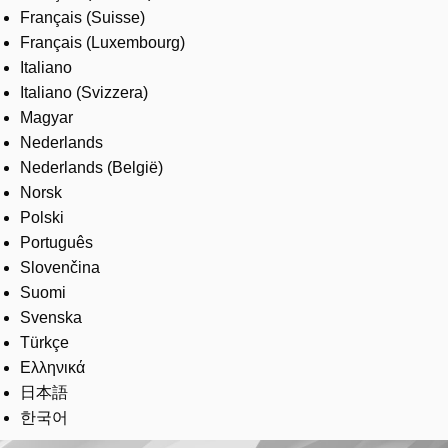
Français (Suisse)
Français (Luxembourg)
Italiano
Italiano (Svizzera)
Magyar
Nederlands
Nederlands (België)
Norsk
Polski
Português
Slovenčina
Suomi
Svenska
Türkçe
Ελληνικά
日本語
한국어