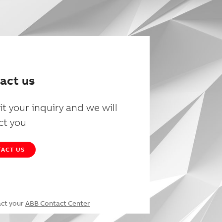
act us
t your inquiry and we will
ct you
ACT US
act your
ABB Contact Center