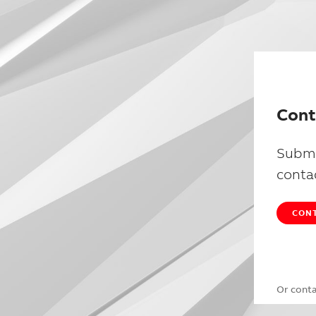
Cont
Submi
conta
CONT
Or cont