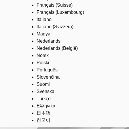
Français (Suisse)
Français (Luxembourg)
Italiano
Italiano (Svizzera)
Magyar
Nederlands
Nederlands (België)
Norsk
Polski
Português
Slovenčina
Suomi
Svenska
Türkçe
Ελληνικά
日本語
한국어