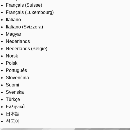
Français (Suisse)
Français (Luxembourg)
Italiano
Italiano (Svizzera)
Magyar
Nederlands
Nederlands (België)
Norsk
Polski
Português
Slovenčina
Suomi
Svenska
Türkçe
Ελληνικά
日本語
한국어