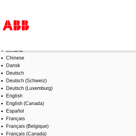
Select Language
Products & Solutions
Čeština
Industries
Chinese
Services
Dansk
About us
Deutsch
Where to buy
Deutsch (Schweiz)
Contact us
Deutsch (Luxemburg)
Careers
English
English (Canada)
Español
Français
Français (Belgique)
Français (Canada)